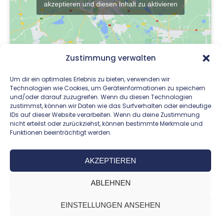
akzeptieren und diesen Inhalt zu aktivieren
Zustimmung verwalten
Um dir ein optimales Erlebnis zu bieten, verwenden wir
Technologien wie Cookies, um Geräteinformationen zu speichern
und/oder darauf zuzugreifen. Wenn du diesen Technologien
zustimmst, können wir Daten wie das Surfverhalten oder eindeutige
IDs auf dieser Website verarbeiten. Wenn du deine Zustimmung
nicht erteilst oder zurückziehst, können bestimmte Merkmale und
Funktionen beeinträchtigt werden.
AKZEPTIEREN
Datenschutz
Impressum
ABLEHNEN
EINSTELLUNGEN ANSEHEN
© SUPPORT ENGADIN ST. MORITZ AG, ST. MORITZ, 2025